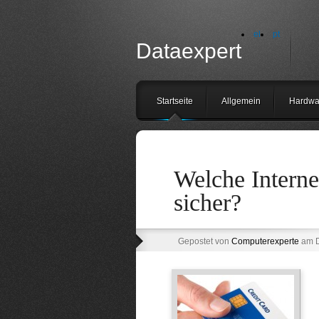
el
pt
Dataexpert
Startseite
Allgemein
Hardwa
Welche Interne
sicher?
Gepostet von
Computerexperte
am D