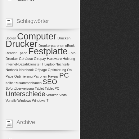
Schlagwörter
Computer
Booten
Drucken
Drucker
Druckerpatronen
eBook
Festplatte
Reader
Epson
Foto-
Drucker
Gehäuse
Giropay
Hardware
Heizung
Internet-Bezahldienste
IT
Laptop
Nachteile
Netbook
Notebook
Offpage Optimierung
On-
PC
Page Optimierung
Patronen
Paypal
SEO
selbst zusammenbauen
Sofortüberweisung
Tablet
Tablet PC
Unterschiede
Veralten
Vista
Vorteile
Windows
Windows 7
Archive