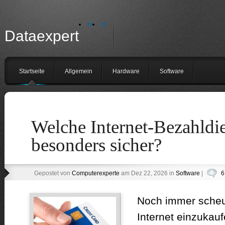
el
pt
Dataexpert
Startseite
Allgemein
Hardware
Software
Welche Internet-Bezahldie
besonders sicher?
Gepostet von
Computerexperte
am Dez 22, 2026 in
Software
|
6
Noch immer scheue
Internet einzukauf